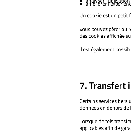
analyser l’utilisation
améliorer l’expérienc
Un cookie est un petit f
Vous pouvez gérer ou r
des cookies affichée sur
Il est également possib
7. Transfert
Certains services tiers
données en dehors de 
Lorsque de tels transfe
applicables afin de gar