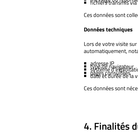
fichiers transmis via
Ces données sont colle
Données techniques
Lors de votre visite su
automatiquement, not
adresse IP
type de navigateur
système d’exploitat
pages consultées
date et durée de la v
Ces données sont nécess
4. Finalités 