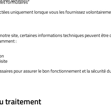
 les formulaires
ctées uniquement lorsque vous les fournissez volontaireme
r notre site, certaines informations techniques peuvent être 
amment :
ion
isite
aires pour assurer le bon fonctionnement et la sécurité du 
du traitement