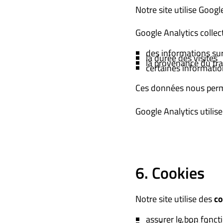
Notre site utilise Googl
Google Analytics colle
des informations sur
la durée des visites
la provenance du tra
certaines informati
Ces données nous permet
Google Analytics utilis
6. Cookies
Notre site utilise des
co
assurer le bon fonc