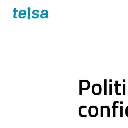
Polit
confi