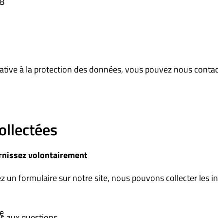
28
ative à la protection des données, vous pouvez nous contac
ollectées
rnissez volontairement
 un formulaire sur notre site, nous pouvons collecter les i
e
s aux questions