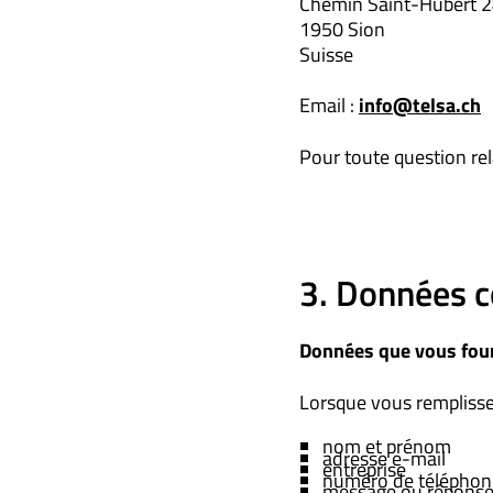
Chemin Saint-Hubert 
1950 Sion
Suisse
Email :
info@telsa.ch
Pour toute question rel
3. Données c
Données que vous fou
Lorsque vous remplissez
nom et prénom
adresse e-mail
entreprise
numéro de téléphon
message ou réponse