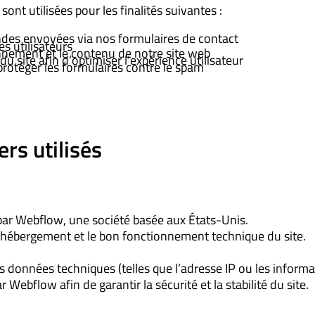
ont utilisées pour les finalités suivantes :
es envoyées via nos formulaires de contact
s utilisateurs
nnement et le contenu de notre site web
 du site afin d’optimiser l’expérience utilisateur
 protéger les formulaires contre le spam
ers utilisés
 par Webflow, une société basée aux États-Unis.
l’hébergement et le bon fonctionnement technique du site.
s données techniques (telles que l’adresse IP ou les informa
r Webflow afin de garantir la sécurité et la stabilité du site.