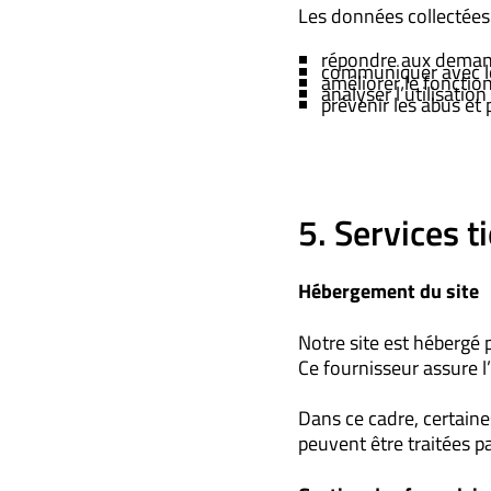
Les données collectées s
répondre aux demand
communiquer avec le
améliorer le fonctio
analyser l’utilisation
prévenir les abus et
5. Services ti
Hébergement du site
Notre site est hébergé
Ce fournisseur assure 
Dans ce cadre, certaine
peuvent être traitées pa